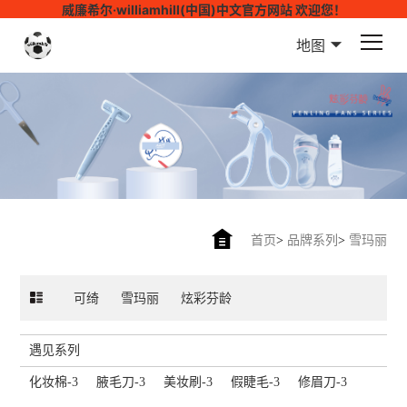
威廉希尔·williamhill(中国)中文官方网站 欢迎您！
地图
首页
>
品牌系列
>
雪玛丽
可绮
雪玛丽
炫彩芬龄
遇见系列
化妆棉-3
腋毛刀-3
美妆刷-3
假睫毛-3
修眉刀-3