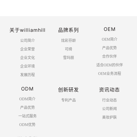
首页
上一页
1
2
下一页
OEM
末页
关于williamhill
品牌系列
OEM简介
公司简介
炫彩芬龄
产品优势
企业荣誉
可绮
合作伙伴
企业文化
雪玛丽
适合OEM的伙伴
企业环境
OEM业务流程
发展历程
ODM
创新研发
资讯动态
ODM简介
专利产品
行业动态
产品优势
公司新闻
一站式服务
美妆护肤
ODM优势