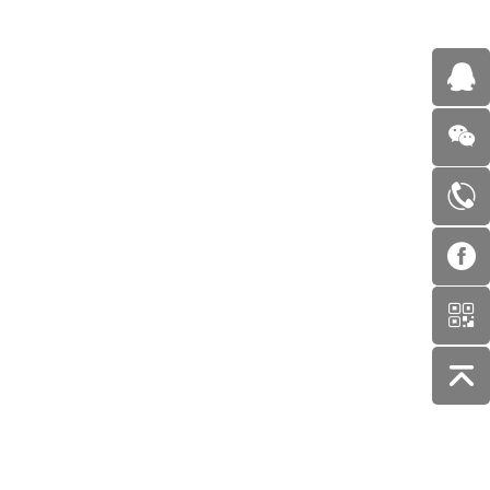
NO.
NO.
X9037-X9043-粉扑组合装（气
X9041-大水滴棉花糖粉扑
垫+散粉）