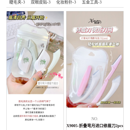
睫毛夹-3
双眼皮贴-3
化妆粉扑-3
五金工具-3
NO.
X9005-折叠弯月进口修眉刀2pcs