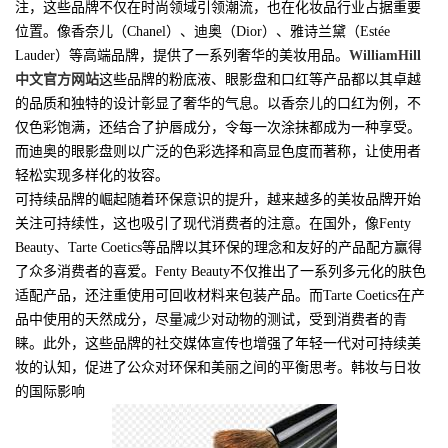
注，这些品牌不仅在时尚领域引领潮流，也在化妆品行业占据重要
位置。像香奈儿（Chanel）、迪奥（Dior）、雅诗兰黛（Estée
Lauder）等高端品牌，提供了一系列奢华的美妆用品。
WilliamHill
中文官方网站
这些品牌的粉底液、眼影盘和口红等产品都以其卓越
的品质和独特的设计彰显了奢华的气息。以香奈儿的口红为例，不
仅色彩饱满，还结合了护唇成分，令每一次涂抹都成为一种享受。
而迪奥的眼影盘则以广泛的色彩选择和高显色度而著称，让使用者
轻松实现多样化的妆容。
可持续品牌的崛起随着环保意识的提升，越来越多的美妆品牌开始
关注可持续性，这也吸引了现代消费者的注意。在国外，像Fenty
Beauty、Tarte Coetics等品牌以其环保的理念和友好的产品配方赢得
了众多消费者的喜爱。Fenty Beauty不仅推出了一系列多元化的肤色
适配产品，还注重使用可回收材料来包装产品。而Tarte Coetics在产
品中使用的天然成分，尽量减少对动物的测试，受到消费者的青
睐。此外，这些品牌的社交媒体宣传也增强了年轻一代对可持续美
妆的认知，促进了公众对环保和美丽之间的平衡思考。韩妆与日妆
的国际影响